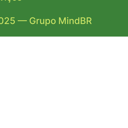
2025 —
Grupo MindBR
— Admin