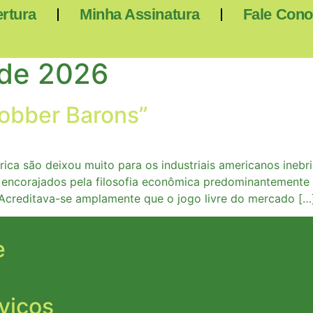
rtura
Minha Assinatura
Fale Con
 de 2026
obber Barons”
brica são deixou muito para os industriais americanos ine
ncorajados pela filosofia econômica predominantemente na
. Acreditava-se amplamente que o jogo livre do mercado […
e
viços