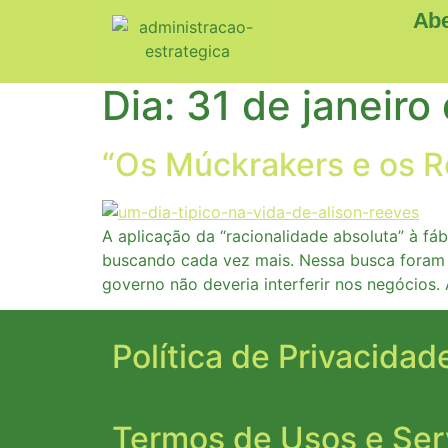
Abe
Dia:
31 de janeiro
“Os Múckrakers e os R
A aplicação da “racionalidade absoluta” à fá
buscando cada vez mais. Nessa busca foram e
governo não deveria interferir nos negócios
Política de Privacidad
Termos de Usos e Ser