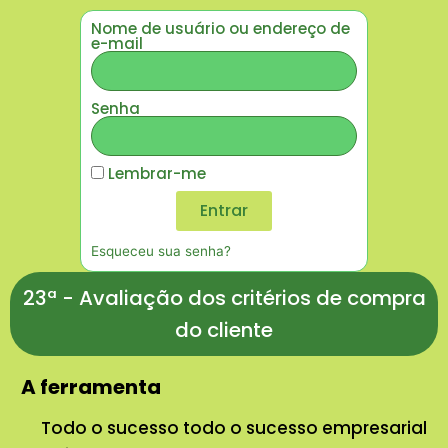
Nome de usuário ou endereço de
e-mail
Senha
Lembrar-me
Entrar
Esqueceu sua senha?
23ª - Avaliação dos critérios de compra
do cliente
A ferramenta
Todo o sucesso todo o sucesso empresarial