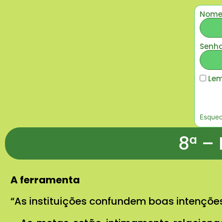
Nome 
Senh
Lem
Esquec
8ª –
A ferramenta
“As instituições confundem boas intenções