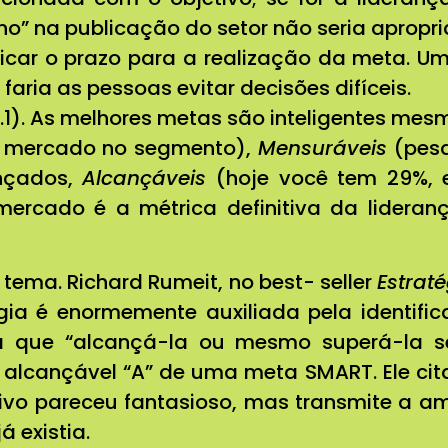
” na publicação do setor não seria apropri
ficar o prazo para a realização da meta. 
faria as pessoas evitar decisões difíceis.
.1). As melhores metas são inteligentes mes
e mercado no segmento),
Mensuráveis
(pesq
ançados,
Alcançáveis
(hoje você tem 29%, e
mercado é a métrica definitiva da lidera
ema. Richard Rumeit, no best- seller
Estrat
gia é enormemente auxiliada pela identif
ra que “alcançá-la ou mesmo superá-la s
 alcançável “A” de uma meta SMART. Ele cit
ivo pareceu fantasioso, mas transmite a a
á existia.