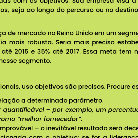
das com os objetivos. Sua empresa visa a
os, seja ao longo do percurso ou no destino
ça de mercado no Reino Unido em um segment
mais robusta. Seria mais preciso estabel
 até 2015 e 35% até 2017. Essa meta tem 
 nesse segmento.
onais, uso objetivos são precisos. Procure e
elação a determinado parâmetro.
r quantificável – por exemplo, um percent
como “melhor fornecedor”.
 improvável – o inevitável resultado será de
cionada com o objetivo; se for a lidera