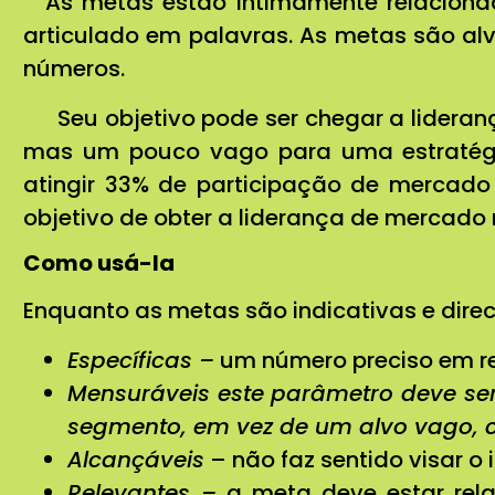
As metas estão intimamente relaciona
articulado em palavras. As metas são alv
números.
Seu objetivo pode ser chegar a lideran
mas um pouco vago para uma estratégia 
atingir 33% de participação de mercado
objetivo de obter a liderança de mercado
Como usá-la
Enquanto as metas são indicativas e direci
Específicas –
um número preciso em r
Mensuráveis este parâmetro deve se
segmento, em vez de um alvo vago, 
Alcançáveis
– não faz sentido visar o
Relevantes –
a meta deve estar rela