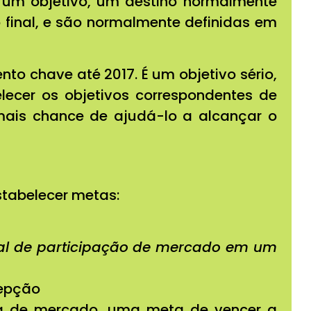
 um objetivo, um destino normalmente
 final, e são normalmente definidas em
o chave até 2017. É um objetivo sério,
ecer os objetivos correspondentes de
mais chance de ajudá-lo a alcançar o
stabelecer metas:
ual de participação de mercado em um
cepção
nça de mercado, uma meta de vencer a