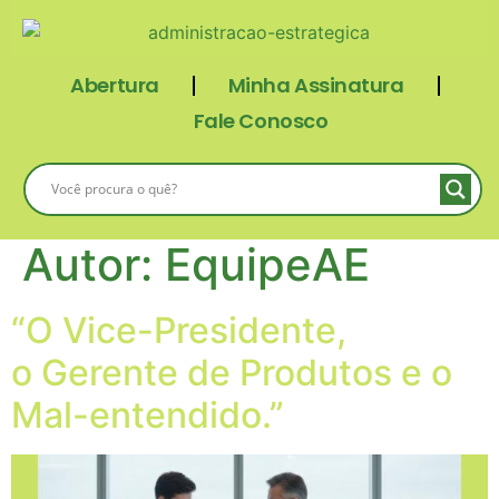
Abertura
Minha Assinatura
Fale Conosco
Autor:
EquipeAE
“O Vice-Presidente,
o Gerente de Produtos e o
Mal-entendido.”