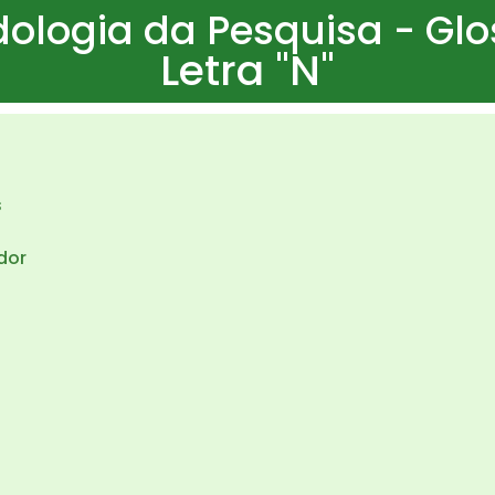
ologia da Pesquisa - Glo
Letra "N"
s
dor