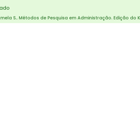
vado
Pamela S.. Métodos de Pesquisa em Administração. Edição do K